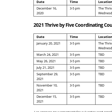
Date
Time
Locatio
December 16,
3-5 pm
The Thriv
2020
Wednesd
2021 Thrive by Five Coordinating Co
Date
Time
Locatio
January 20, 2021
3-5 pm
The Thriv
Wednesda
March 24, 2021
3-5 pm
TBD
May 26, 2021
3-5 pm
TBD
July 21, 2021
3-5 pm
TBD
September 29,
3-5 pm
TBD
2021
November 10,
3-5 pm
TBD
2021
December 15,
3-5 pm
TBD
2021