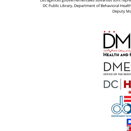
Les agences gouvernementales suivantes sont représe
DC Public Library, Department of Behavioral Healt
Deputy May