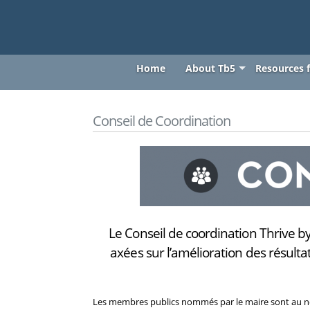
thrivebyfive
Skip to main content
thrivebyfive
Home
About Tb5
Resources f
You are here
Conseil de Coordination
Le Conseil de coordination Thrive by
axées sur l’amélioration des résult
Les membres publics nommés par le maire sont au n