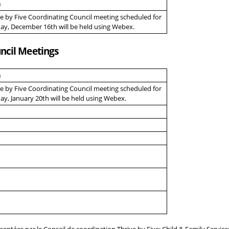
n
e by Five Coordinating Council meeting scheduled for
ay, December 16
th
will be held using Webex.
uncil Meetings
n
e by Five Coordinating Council meeting scheduled for
y, January 20
th
will be held using Webex.