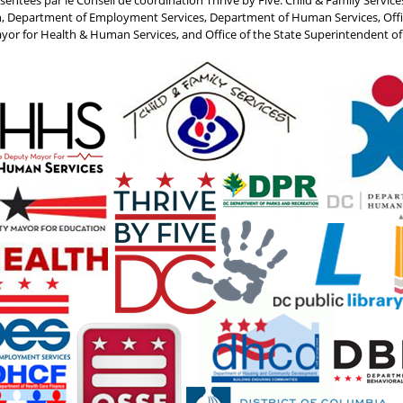
ntées par le Conseil de coordination Thrive by Five: Child & Family Service
h, Department of Employment Services, Department of Human Services, Offic
or for Health & Human Services, and Office of the State Superintendent of